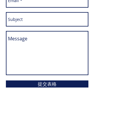
提交表格
地址：
1509 Hancock Street, Suite 205
Quincy, MA 02169